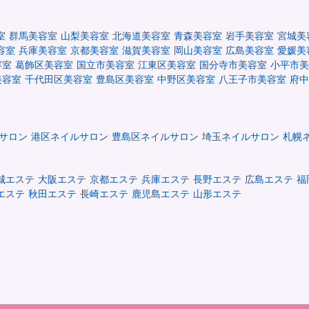
室
群馬美容室
山梨美容室
北海道美容室
青森美容室
岩手美容室
宮城美
容室
兵庫美容室
京都美容室
滋賀美容室
岡山美容室
広島美容室
愛媛美
容室
葛飾区美容室
国立市美容室
江東区美容室
国分寺市美容室
小平市美
美容室
千代田区美容室
豊島区美容室
中野区美容室
八王子市美容室
府中
サロン
港区ネイルサロン
豊島区ネイルサロン
埼玉ネイルサロン
札幌
城エステ
大阪エステ
京都エステ
兵庫エステ
長野エステ
広島エステ
福
エステ
秋田エステ
長崎エステ
鹿児島エステ
山形エステ