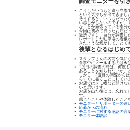
調査モニターを引
こうしたいつもと違う立場
という気持ちが出てきまし
そうすると、いつもだった
い感じがしないのですが、
な、とか頑張っている部分
今回は初めて行ったお店だ
近所ですし、自分が調査し
レポートした駐車場の看板
きたような気がして、とて
後輩となるはじめ
スタッフさんの名前や気に
食事中にメールするのは今
1度目の調査の時は、何度
あることを知られないか、
しかし、2度目の調査から
らすぐに書くことにしてい
お店ではメモ帳など開けな
いと思います。
お店を出た後には、忘れて
す。
感じたことや体験したこと
モニターとサポーターの違
応募からの流れ
モニターに対する感謝の言
モニター体験談