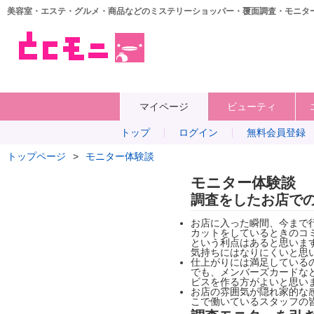
美容室・エステ・グルメ・商品などのミステリーショッパー・覆面調査・モニタ
マイページ
ビューティ
トップ
ログイン
無料会員登録
トップページ
>
モニター体験談
モニター体験談
調査をしたお店で
お店に入った瞬間、今まで
カットをしているときのコ
という利点はあると思いま
気持ちにはなりにくいと思
仕上がりには満足している
でも、メンバーズカードな
ビスを作る方がよいと思い
お店の雰囲気が隠れ家的な
こで働いているスタッフの