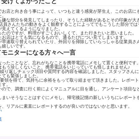
き受けてよかったこと
でお店と向き合う事によって、いつもと違う感覚が芽生え、このお店に
た。
ら嫌な部分を発見してしまったり、そうした経験があるとその印象が大
 店員さんたちの動きをよく観察することによってでもこうした部分では
が見えてくるようになりました。
ったのですが、料理がすごくおいしくて、また行きたいと思いました。
たお店はとても気になるもので、通るたびについ見てしまいます。
が早速取り替えられていたり、外回りを掃除していらっしゃる従業員さ
も嬉しいです。
てモニターになる方々へ一言
なったことなど、忘れがちなことを携帯電話にメモして置くと便利です
はもう珍しくないこと、携帯電話をいじっていても怪しまれません♪
も繰り返しチェック項目や質問する内容を確認しました。スタッフさん
とても緊張しました。
は要領を得て、気持ちに余裕をもって取り組ませて頂きました。レポー
ます。
いので、調査に行く前によくマニュアルに目を通し、アンケート項目な
しまいそうなことはすぐにメモし、帰宅後記憶の新しいうちにレポート
を、リアルに素直にレポートするのが良いのではないかと思います。
い
葉