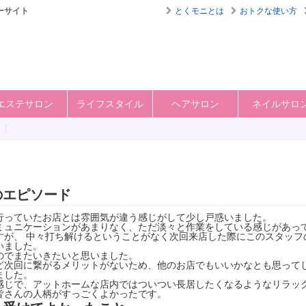
ーサイト
とくモニとは
おトクな使い方
エステサロン
ライフスタイル
ヘアサロン
ネイルサロ
のエピソード
行っていたお店とは雰囲気が違う感じがして少し戸惑いました。
ミュニケーションがあまりなく、ただ淡々と作業をしている感じがあっ
すが、 中々打ち解けるということがなく次回来店した際にこのスタッフ
いました。
のでまたいきたいと思いました。
ど次回に繋がるメリットがないため、他のお店でもいいかなとも思って
ました。
感じで、アットホームな店内ではついつい長居したくなるようなリラッ
皆さんの人柄がすっごくよかったです。