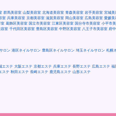
室
群馬美容室
山梨美容室
北海道美容室
青森美容室
岩手美容室
宮城美
容室
兵庫美容室
京都美容室
滋賀美容室
岡山美容室
広島美容室
愛媛美
容室
葛飾区美容室
国立市美容室
江東区美容室
国分寺市美容室
小平市美
美容室
千代田区美容室
豊島区美容室
中野区美容室
八王子市美容室
府中
サロン
港区ネイルサロン
豊島区ネイルサロン
埼玉ネイルサロン
札幌
城エステ
大阪エステ
京都エステ
兵庫エステ
長野エステ
広島エステ
福
エステ
秋田エステ
長崎エステ
鹿児島エステ
山形エステ