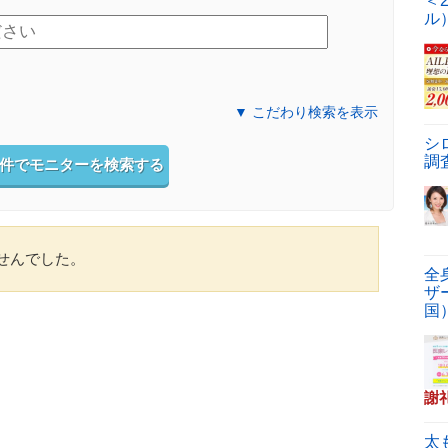
＜
ル
▼ こだわり検索を表示
シ
調
件でモニターを検索する
せんでした。
全
ザ
国
謝
太