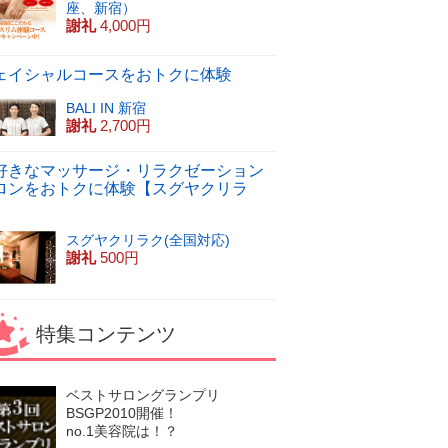
座、新宿）
謝礼
4,000円
ェイシャルコースをおトクに体験
BALI IN 新宿
謝礼
2,700円
好きなマッサージ・リラクゼーション
ロンをおトクに体験【スグヤクリラ
】
スグヤクリラク(全国対応)
謝礼
500円
特集コンテンツ
ベストサロングランプリ
BSGP2010開催！
no.1美容院は！？