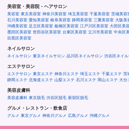
美容室・美容院・ヘアサロン
美容室
東京美容室
神奈川美容室
埼玉美容室
千葉美容室
茨城美容
石川美容室
愛知美容室
岐阜美容室
静岡美容室
三重美容室
大阪美
沖縄美容室
足立区美容室
板橋区美容室
江戸川区美容室
大田区美
墨田区美容室
世田谷区美容室
台東区美容室
立川市美容室
中央区
目黒区美容室
ネイルサロン
ネイルサロン
東京ネイルサロン
品川区ネイルサロン
渋谷区ネイル
エステサロン
エステサロン
東京エステ
神奈川エステ
埼玉エステ
千葉エステ
茨
静岡エステ
北海道エステ
山梨エステ
石川エステ
岡山エステ
大分
美容皮膚科
美容皮膚科
東京脱毛
渋谷区脱毛
新宿区脱毛
グルメ・レストラン・飲食店
グルメ
東京グルメ
神奈川グルメ
広島グルメ
沖縄グルメ