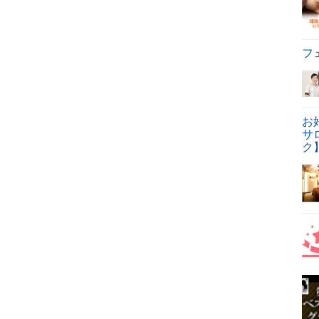
フ
お
サ
ク