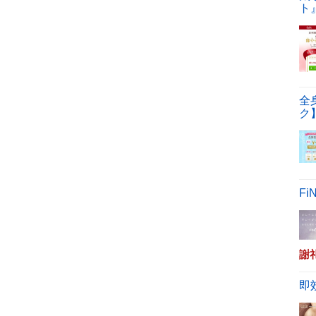
ト
全
ク
F
謝
即