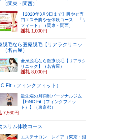
』（関東・関西）
【2020年3月9日まで】脚やせ専
門エステ脚やせ体験コース 『リ
フィート』（関東・関西）
謝礼
1,000円
身脱毛なら医療脱毛【リアラクリニッ
】（名古屋）
全身脱毛なら医療脱毛【リアラク
リニック】（名古屋）
謝礼
8,000円
iNC Fit（フィンクフィット）
最先端の月額制パーソナルジム
【FiNC Fit（フィンクフィッ
ト）】（東京都）
礼
7,560円
効スリム体験コース
エステサロン レイア（東京・銀