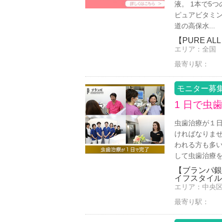
液。 1本で5
ピュアビタミン
道の高保水...
【PURE A
エリア：
全国
最寄り駅：
モニター募
1 日で虫
虫歯治療が１日
ければなりませ
われる方も多い
して虫歯治療を１
【ブランパ銀
イフスタイル
エリア：
中央
最寄り駅：