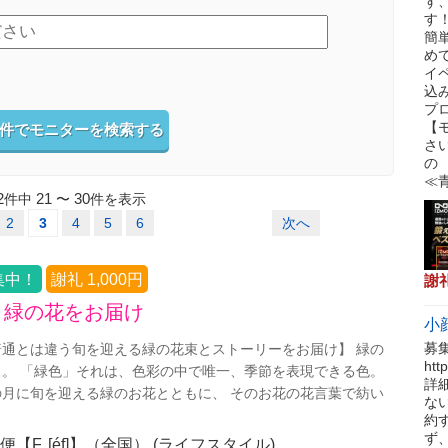
ず
す
簡
め
イ
込
プ
【
件でモニターを検索する
さ
の
≪
2
21
30
件中
〜
件を表示
2
3
4
5
6
次へ
集中！
謝礼 1,000円
謝
、緑の花をお届け
小
募
通とは違う旬を迎える緑の花束とストーリーをお届け】 緑の
ht
。 「緑色」それは、色彩の中で唯一、季節を表現できる色。
詳
月に旬を迎える緑のお花とともに、 そのお花の花言葉で紡い
な
約
ず
【F. [éf]】（全国） (ライフスタイル)