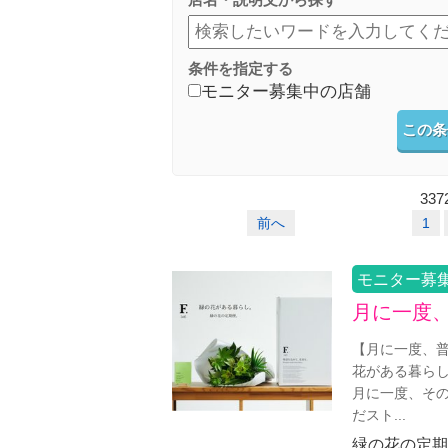
条件を指定する
モニター募集中の店舗
この条
337
前へ
1
モニター募
月に一度
【月に一度、普
花がある暮らし
月に一度、その
だスト...
緑の花の定期便