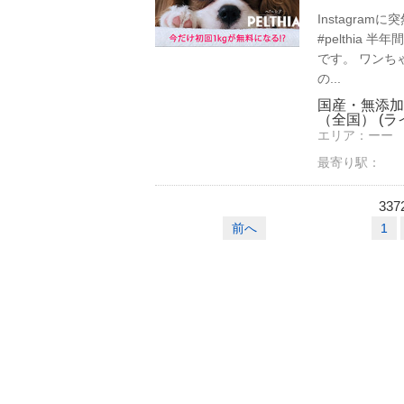
Instagr
#pelthia
です。 ワンち
の...
国産・無添加
（全国） (ラ
エリア：
ーー
最寄り駅：
337
前へ
1