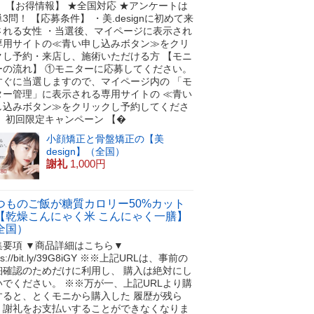
！ 【お得情報】 ★全国対応 ★アンケートは
3問！ 【応募条件】 ・美.designに初めて来
される女性 ・当選後、マイページに表示され
専用サイトの≪青い申し込みボタン≫をクリ
クし予約・来店し、施術いただける方 【モニ
ーの流れ】 ①モニターに応募してください。
すぐに当選しますので、マイページ内の 「モ
ター管理」に表示される専用サイトの ≪青い
し込みボタン≫をクリックし予約してくださ
。 初回限定キャンペーン 【�
小顔矯正と骨盤矯正の【美
design】（全国）
謝礼
1,000円
つものご飯が糖質カロリー50%カット
【乾燥こんにゃく米 こんにゃく一膳】
全国）
集要項 ▼商品詳細はこちら▼
tps://bit.ly/39G8iGY ※※上記URLは、事前の
細確認のためだけに利用し、 購入は絶対にし
いでください。 ※※万が一、上記URLより購
すると、とくモニから購入した 履歴が残ら
、謝礼をお支払いすることができなくなりま