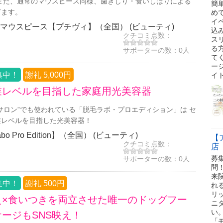
また、通常のマウスピース同様、歯ぎしり・食いしばりによる
簡
ぎます。
め
イ
マウスピース【プチヴィ】（全国） (ビューティ)
込
クチコミ点数：
スリ
る
サポーターの数：
0人
て
ー
集中！
謝礼 5,000円
イ
業レベルを目指した家庭用光美容器
サロン”でも使われている「脱毛ラボ・プロエディション」は セ
業レベルを目指した光美容器！
labo Pro Edition】（全国） (ビューティ)
【
クチコミ点数：
店
募
サポーターの数：
0人
問
来
集中！
謝礼 500円
れ
リ
え×食いつきを両立させた唯一のドッグフー
ニ
い
ージもSNS映え！
「