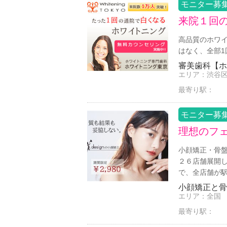
モニター募
来院１回
高品質のホワイ
はなく、全部1
審美歯科【ホ
エリア：
渋谷
最寄り駅：
モニター募
理想のフ
小顔矯正・骨盤
２６店舗展開し
で、全店舗が
小顔矯正と骨盤
エリア：
全国
最寄り駅：