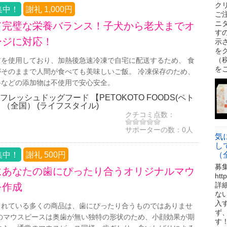
ク
集中！
謝礼 1,000円
ご
ニ
て完璧な栄養バランス！子犬から老犬までオ
す
ージに対応！
示
を
（税
を使用しており、加熱後急速冷凍で自宅に配送するため、 食
を
そのままで人間が食べても美味しいご飯。 冷凍保存のため、
料などの添加物は不使用で安心安全。
レッシュドッグフード 【PETOKOTO FOODS(ペト
】（全国） (ライフスタイル)
クチコミ点数：
サポーターの数：
0人
気
し
集中！
謝礼 500円
（
募
にあなたの歯にぴったり合うオリジナルマウ
ht
詳
を作成
な
入
されている多くの商品は、歯にぴったり合うものではありませ
ず
のマウスピースは奥歯が無い独特の形状のため、小顔効果が期
す