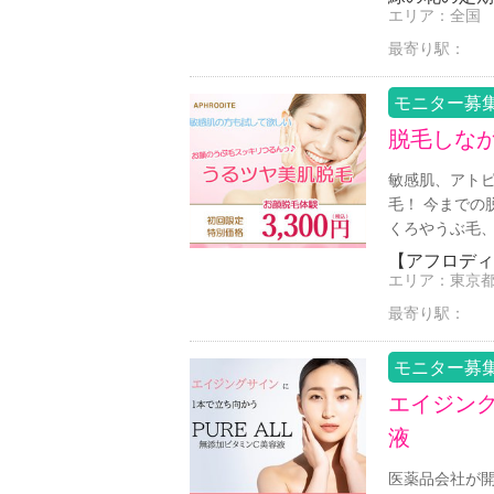
エリア：
全国
最寄り駅：
モニター募
脱毛しな
敏感肌、アトピ
毛！ 今までの
くろやうぶ毛、
【アフロディ
エリア：
東京
最寄り駅：
モニター募
エイジン
液
医薬品会社が