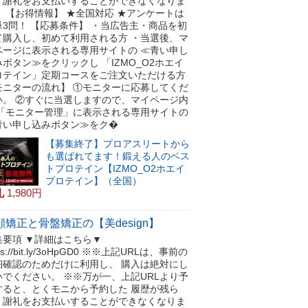
、謝礼をお支払いすることができなくなりま
！ 【お得情報】 ★全国対応 ★アンケートは
単3問！ 【応募条件】 ・当広告主・商品を初
て購入し、初めて利用される方 ・当選後、マ
ページに表示される専用サイトの ≪青い申し
みボタン≫をクリックし 「IZMO_O2ホエイ
ロテイン」定期コースをご注文いただける方
モニターの流れ】 ①モニターに応募してくだ
い。 ②すぐに当選しますので、マイページ内
 「モニター管理」に表示される専用サイトの
青い申し込みボタン≫をク�
【募集終了】プロアスリートから
も選ばれてます！鍛える人のベス
トプロテイン【IZMO_O2ホエイ
プロテイン】（全国）
礼
1,980円
顔矯正と骨盤矯正の【美design】
集要項 ▼詳細はこちら▼
tps://bit.ly/3oHpGD0 ※※上記URLは、事前の
細確認のためだけに利用し、 購入は絶対にし
いでください。 ※※万が一、上記URLより予
すると、とくモニから予約した 履歴が残ら
、謝礼をお支払いすることができなくなりま