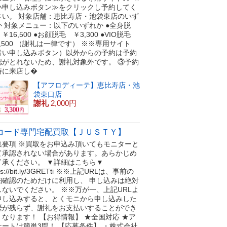
い申し込みボタン≫をクリックし予約してく
さい。 対象店舗：恵比寿店・池袋東店のいず
か 対象メニュー：以下のいずれか ●全身脱
￥16,500 ●お顔脱毛 ￥3,300 ●VIO脱毛
,500 （謝礼は一律です） ※※専用サイト
青い申し込みボタン）以外からの予約は予約
認がとれないため、謝礼対象外です。 ③予約
時に来店し�
【アフロディーテ】恵比寿店・池
袋東口店
謝礼
2,000円
コード専門宅配買取【ＪＵＳＴＹ】
集要項 ※買取をお申込み頂いてもモニターと
て承認されない場合があります。あらかじめ
了承ください。 ▼詳細はこちら▼
tps://bit.ly/3GRETti ※※上記URLは、事前の
細確認のためだけに利用し、 申し込みは絶対
しないでください。 ※※万が一、上記URLよ
申し込みすると、とくモニから申し込みした
歴が残らず、謝礼をお支払いすることができ
くなります！ 【お得情報】 ★全国対応 ★ア
ケートは簡単3問！ 【応募条件】 ・株式会社