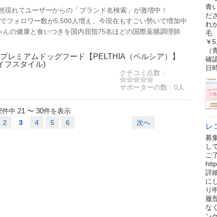
青
amに突然現れてユーザーからの「ブランド名検索」が激増中！
だ
 半年間でフォロワー数が5,500人増え、今現在もすごい勢いで増加中
れ
ゃんの健康と食いつきを国内屈指75名ほどの国際薬膳調理師
毛 
￥5
（
プレミアムドッグフード【PELTHIA（ペルシア）】
確
イフスタイル)
日
クチコミ点数：
サポーターの数：
0人
2
21
30
件中
〜
件を表示
2
3
4
5
6
次へ
レ
募
し
ご
ht
詳
に
り
履
な
ン