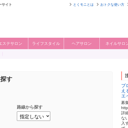
ーサイト
とくモニとは
おトクな使い方
エステサロン
ライフスタイル
ヘアサロン
ネイルサロ
を探す
プ
え
エ
募
路線から探す
ht
詳
な
入