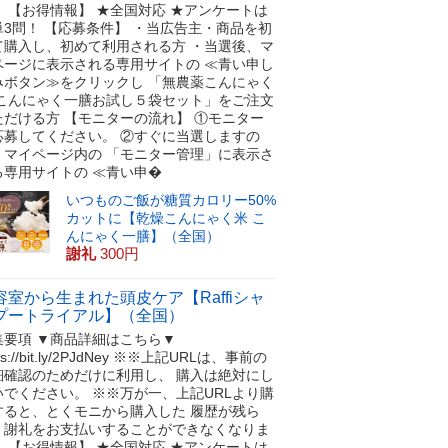
！ 【お得情報】 ★全国対応 ★アンケートは
単3問！ 【応募条件】 ・当広告主・商品を初
て購入し、初めて利用される方 ・当選後、マ
ページに表示される専用サイトの ≪青い申し
みボタン≫をクリックし 「無農薬こんにゃく
 こんにゃく一膳お試し５袋セット」をご注文
ただける方 【モニターの流れ】 ①モニター
応募してください。 ②すぐに当選しますの
、マイページ内の 「モニター管理」に表示さ
る専用サイトの ≪青い申�
いつものご飯が糖質カロリー50%
カットに【乾燥こんにゃく米 こ
んにゃく一膳】（全国）
謝礼
300円
容室から生まれた頭皮ケア【Raffiシャ
プートライアル】（全国）
集要項 ▼商品詳細はこちら▼
tps://bit.ly/2PJdNey ※※上記URLは、事前の
細確認のためだけに利用し、 購入は絶対にし
いでください。 ※※万が一、上記URLより購
すると、とくモニから購入した 履歴が残ら
、謝礼をお支払いすることができなくなりま
！ 【お得情報】 ★全国対応 ★アンケートは