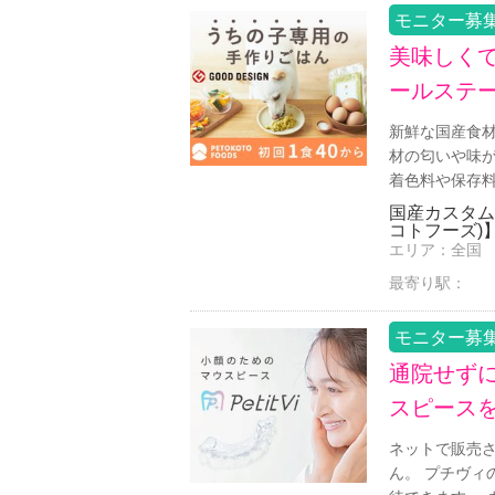
モニター募
美味しく
ールステ
新鮮な国産食材
材の匂いや味が
着色料や保存
国産カスタムフ
コトフーズ)
エリア：
全国
最寄り駅：
モニター募
通院せず
スピース
ネットで販売
ん。 プチヴィ