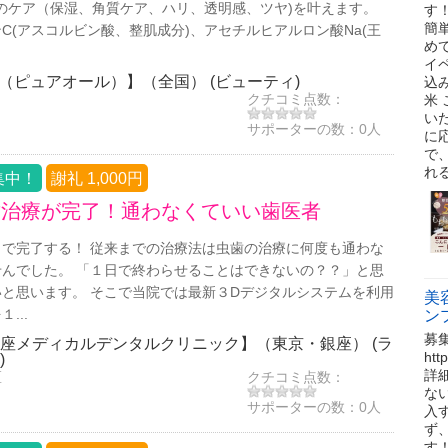
つのケア（保湿、角質ケア、ハリ、透明感、ツヤ)を叶えます。
す
簡
C(アスコルビン酸、整肌成分)、アセチルヒアルロン酸Na(王
め
イ
LL（ピュアオール）】（全国） (ビューティ)
込
クチコミ点数：
米
い
サポーターの数：
0人
に
で
れ
集中！
謝礼 1,000円
歯治療が完了！通わなくていい歯医者
で完了する！ 従来までの治療法は虫歯の治療に何度も通わな
んでした。 「１日で終わらせることはできないの？？」と思
と思います。 そこで当院では最新３Dデジタルシステムを利用
美
...
ン
募
座メディカルデンタルクリニック】（東京・銀座） (ラ
ht
)
詳
区
クチコミ点数：
な
サポーターの数：
0人
入
ず
す