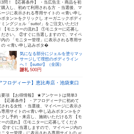
単3問！ 【応募条件】 ・当広告主・商品を初
て購入し、初めて利用される方 ・当選後、マ
ページに表示される専用サイトの ≪青い申し
みボタン≫をクリックし オーガニックボディ
ミングジェル「sutto!」をご注文いただけ
方 【モニターの流れ】 ①モニターに応募し
ください。 ②すぐに当選しますので、マイペ
ジ内の 「モニター管理」に表示される専用サ
トの ≪青い申し込みボタ�
気になる部分にジェルを塗りマッ
サージして理想のボディライン
へ！【sutto!】（全国）
謝礼
500円
アフロディーテ】恵比寿店・池袋東口
集要項 【お得情報】 ★アンケートは簡単3
！ 【応募条件】 ・アフロディーテに初めて
院される女性 ・当選後、マイページに表示さ
る専用サイトの≪青い申し込みボタン≫をク
ックし予約・来店し、施術いただける方 【モ
ターの流れ】 ①モニターに応募してくださ
。 ②すぐに当選しますので、マイページ内の
モニター管理」に表示される専用サイトの ≪