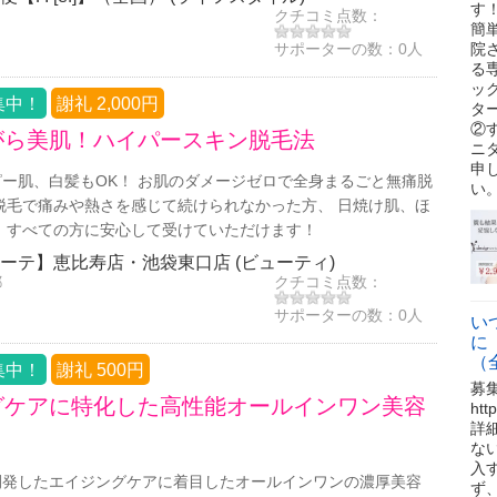
す
クチコミ点数：
簡単
サポーターの数：
0人
院
る
ッ
集中！
謝礼 2,000円
タ
②
がら美肌！ハイパースキン脱毛法
ニ
申
ー肌、白髪もOK！ お肌のダメージゼロで全身まるごと無痛脱
い
脱毛で痛みや熱さを感じて続けられなかった方、 日焼け肌、ほ
 すべての方に安心して受けていただけます！
ーテ】恵比寿店・池袋東口店 (ビューティ)
都
クチコミ点数：
サポーターの数：
0人
い
に
（
集中！
謝礼 500円
募
グケアに特化した高性能オールインワン美容
ht
詳
な
入
開発したエイジングケアに着目したオールインワンの濃厚美容
ず