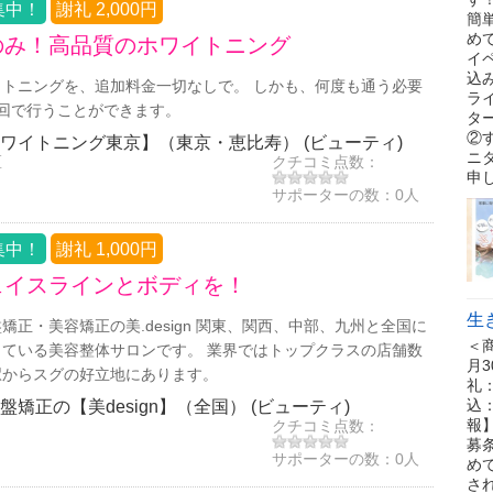
集中！
謝礼 2,000円
簡
め
のみ！高品質のホワイトニング
イ
込み
トニングを、追加料金一切なしで。 しかも、何度も通う必要
ラ
回で行うことができます。
タ
②
ワイトニング東京】（東京・恵比寿） (ビューティ)
ニ
区
クチコミ点数：
申
サポーターの数：
0人
集中！
謝礼 1,000円
ェイスラインとボディを！
生
矯正・美容矯正の美.design 関東、関西、中部、九州と全国に
＜商
ている美容整体サロンです。 業界ではトップクラスの店舗数
月3
駅からスグの好立地にあります。
礼：
込：
矯正の【美design】（全国） (ビューティ)
報
クチコミ点数：
募
サポーターの数：
0人
め
さ