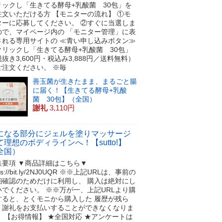
リックし「生きてる酵母+乳酸菌 30包」を
注文いただける方 【モニターの流れ】 ①モ
ターに応募してください。 ②すぐに当選しま
ので、マイページ内の 「モニター管理」に表
される専用サイトの ≪青い申し込みボタン≫
クリックし「生きてる酵母+乳酸菌 30包」
抜き3,600円・税込み3,888円／送料無料）
ご注文ください。 ※毎
善玉菌が生きたまま、まるごと腸
に届く！【生きてる酵母+乳酸
菌 30包】（全国）
謝礼
3,110円
になる部分にジェルを塗りマッサージ
て理想のボディラインへ！【sutto!】
全国）
集要項 ▼商品詳細はこちら▼
tps://bit.ly/2NJ0UQR ※※上記URLは、事前の
細確認のためだけに利用し、 購入は絶対にし
いでください。 ※※万が一、上記URLより購
すると、とくモニから購入した 履歴が残ら
、謝礼をお支払いすることができなくなりま
！ 【お得情報】 ★全国対応 ★アンケートは