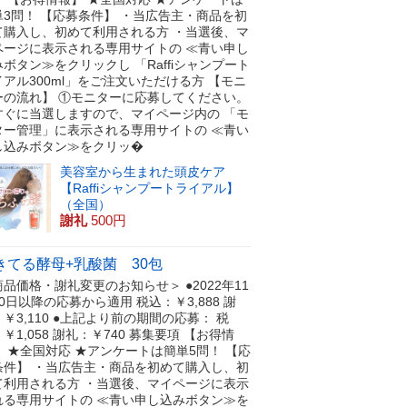
単3問！ 【応募条件】 ・当広告主・商品を初
て購入し、初めて利用される方 ・当選後、マ
ページに表示される専用サイトの ≪青い申し
ボタン≫をクリックし 「Raffiシャンプート
イアル300ml」をご注文いただける方 【モニ
ーの流れ】 ①モニターに応募してください。
すぐに当選しますので、マイページ内の 「モ
ター管理」に表示される専用サイトの ≪青い
し込みボタン≫をクリッ�
美容室から生まれた頭皮ケア
【Raffiシャンプートライアル】
（全国）
謝礼
500円
きてる酵母+乳酸菌 30包
品価格・謝礼変更のお知らせ＞ ●2022年11
0日以降の応募から適用 税込：￥3,888 謝
￥3,110 ●上記より前の期間の応募： 税
￥1,058 謝礼：￥740 募集要項 【お得情
】 ★全国対応 ★アンケートは簡単5問！ 【応
条件】 ・当広告主・商品を初めて購入し、初
て利用される方 ・当選後、マイページに表示
れる専用サイトの ≪青い申し込みボタン≫を