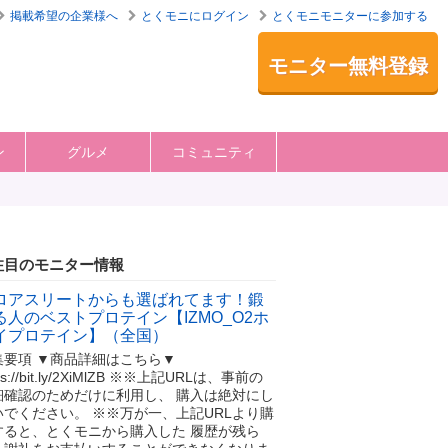
掲載希望の企業様へ
とくモニにログイン
とくモニモニターに参加する
モニター無料登録
ン
グルメ
コミュニティ
注目のモニター情報
ロアスリートからも選ばれてます！鍛
る人のベストプロテイン【IZMO_O2ホ
イプロテイン】（全国）
集要項 ▼商品詳細はこちら▼
tps://bit.ly/2XiMlZB ※※上記URLは、事前の
細確認のためだけに利用し、 購入は絶対にし
いでください。 ※※万が一、上記URLより購
すると、とくモニから購入した 履歴が残ら