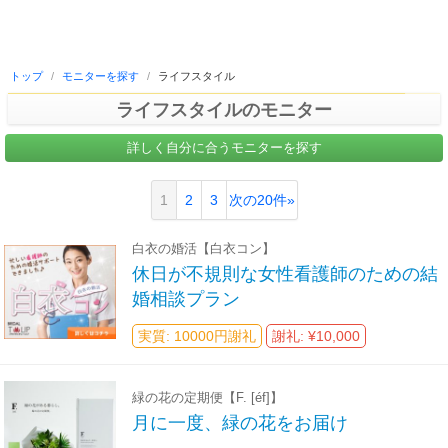
トップ
/
モニターを探す
/
ライフスタイル
ライフスタイルのモニター
詳しく自分に合うモニターを探す
1
2
3
次の20件»
白衣の婚活【白衣コン】
休日が不規則な女性看護師のための結
婚相談プラン
実質: 10000円謝礼
謝礼: ¥10,000
緑の花の定期便【F. [éf]】
月に一度、緑の花をお届け