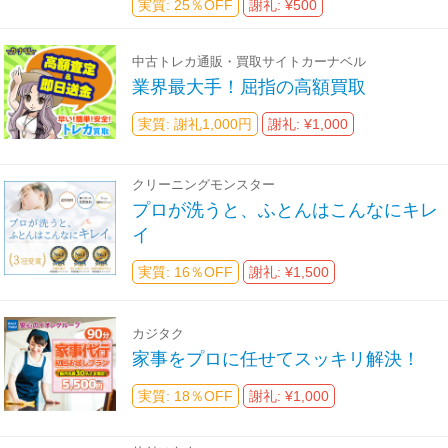
実質: 25％OFF
謝礼: ¥500
中古トレカ通販・買取サイトカーナベル
業界最大手！屈指の高額買取
実質: 謝礼1,000円
謝礼: ¥1,000
クリーニングモンスター
プロが洗うと、ふとんはこんなにキレ
イ
実質: 16％OFF
謝礼: ¥1,500
カジタク
家事をプロに任せてスッキリ解決！
実質: 18％OFF
謝礼: ¥1,000