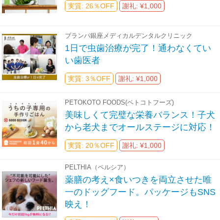
実質: 26％OFF
謝礼: ¥1,000
ブランパ銀座メディカルデンタルクリニック
1日で虫歯治療が完了！通わなくてい
い歯医者
実質: 3％OFF
謝礼: ¥1,000
PETOKOTO FOODS(ペトコトフーズ)
美味しくて完璧な栄養バランス！子犬
から老犬までオールステージに対応！
実質: 20％OFF
謝礼: ¥1,000
PELTHIA（ペルシア）
薬膳の考え×食いつきを両立させた唯
一のドッグフード。パッケージもSNS
映え！