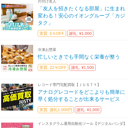
片付け名人
「友人を招きたくなる部屋」に生まれ
変わる！安心のイオングループ「カジ
タク」
実質: 5％OFF
謝礼: ¥1,000
冷凍お惣菜
忙しいときでも手間なく栄養が整う
実質: 22％OFF
謝礼: ¥1,500
レコード専門宅配買取【ＪＵＳＴＹ】
アナログレコードをどこよりも簡単に
早く処分することが出来るサービス
実質: 謝礼1,000円
謝礼: ¥1,000
インスタグラム運用自動化ツール【デジタルパンダ】