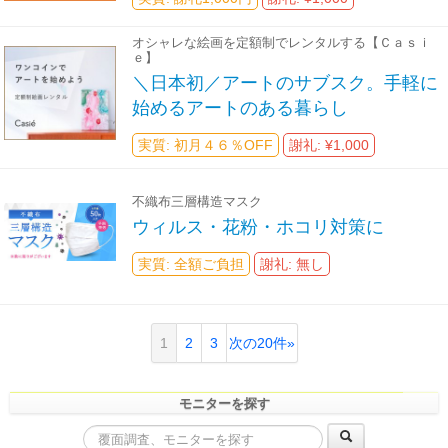
オシャレな絵画を定額制でレンタルする【Ｃａｓｉ
ｅ】
＼日本初／アートのサブスク。手軽に
始めるアートのある暮らし
実質: 初月４６％OFF
謝礼: ¥1,000
不織布三層構造マスク
ウィルス・花粉・ホコリ対策に
実質: 全額ご負担
謝礼: 無し
1
2
3
次の20件»
モニターを探す