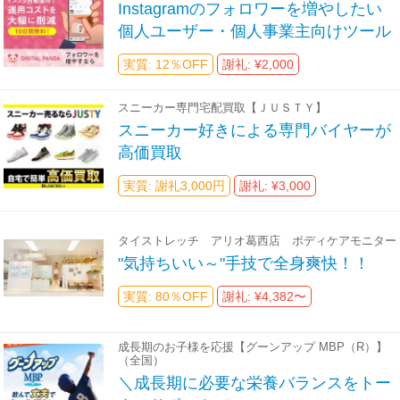
Instagramのフォロワーを増やしたい
個人ユーザー・個人事業主向けツール
実質: 12％OFF
謝礼: ¥2,000
スニーカー専門宅配買取【ＪＵＳＴＹ】
スニーカー好きによる専門バイヤーが
高価買取
実質: 謝礼3,000円
謝礼: ¥3,000
タイストレッチ アリオ葛西店 ボディケアモニター
"気持ちいい～"手技で全身爽快！！
実質: 80％OFF
謝礼: ¥4,382〜
成長期のお子様を応援【グーンアップ MBP（R）】
（全国）
＼成長期に必要な栄養バランスをトー