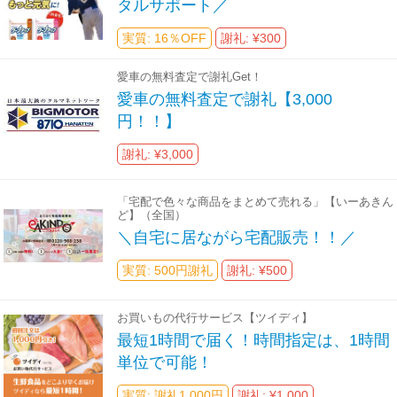
タルサポート／
実質: 16％OFF
謝礼: ¥300
愛車の無料査定で謝礼Get！
愛車の無料査定で謝礼【3,000
円！！】
謝礼: ¥3,000
「宅配で色々な商品をまとめて売れる」【いーあきん
ど】（全国）
＼自宅に居ながら宅配販売！！／
実質: 500円謝礼
謝礼: ¥500
お買いもの代行サービス【ツイディ】
最短1時間で届く！時間指定は、1時間
単位で可能！
実質: 謝礼1,000円
謝礼: ¥1,000